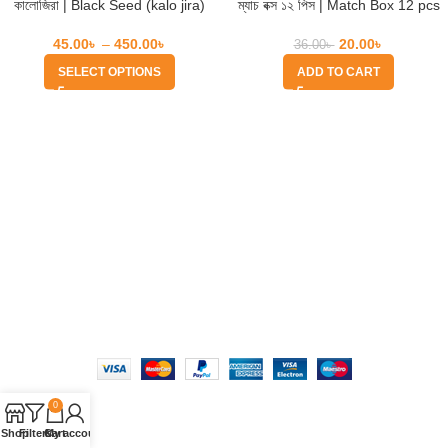
কালোজিরা | Black Seed (kalo jira)
ম্যাচ বক্স ১২ পিস | Match Box 12 pcs
45.00
৳
–
450.00
৳
20.00
৳
36.00
৳
SELECT OPTIONS
ADD TO CART
Quick Help
Based on
WoodMart
theme
2025
WooCommerce Themes
.
0
Shop
Filters
Cart
My account