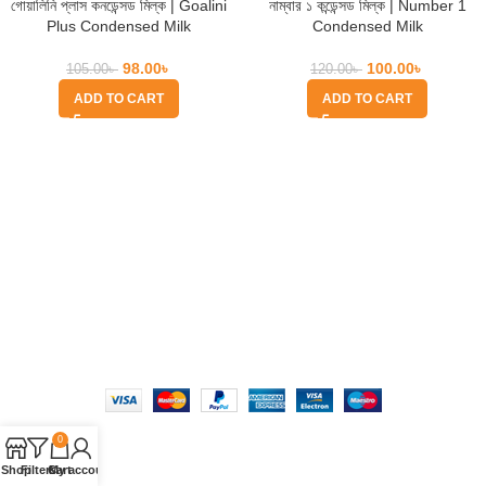
গোয়ালিনি প্লাস কনডেন্সড মিল্ক | Goalini
নাম্বার ১ কন্ডেন্সড মিল্ক | Number 1
Plus Condensed Milk
Condensed Milk
98.00
৳
100.00
৳
105.00
৳
120.00
৳
ADD TO CART
ADD TO CART
Quick Help
Based on
WoodMart
theme
2025
WooCommerce Themes
.
0
Shop
Filters
Cart
My account