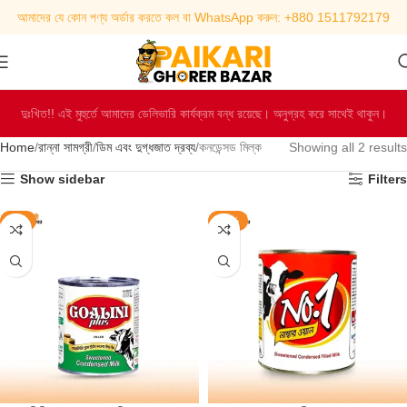
আমাদের যে কোন পণ্য অর্ডার করতে কল বা WhatsApp করুন: +880 1511792179
দুঃখিত!! এই মুহুর্তে আমাদের ডেলিভারি কার্যক্রম বন্ধ রয়েছে। অনুগ্রহ করে সাথেই থাকুন।
Home
রান্না সামগ্রী
ডিম এবং দুগ্ধজাত দ্রব্য
কনডেন্সড মিল্ক
Showing all 2 results
Show sidebar
Filters
-7%
-17%