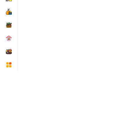
Quick Help
Based on
WoodMart
theme
2025
WooCommerce Themes
.