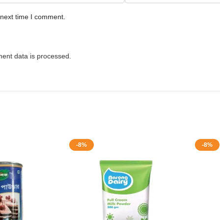
 next time I comment.
ent data is processed.
-8%
-8%