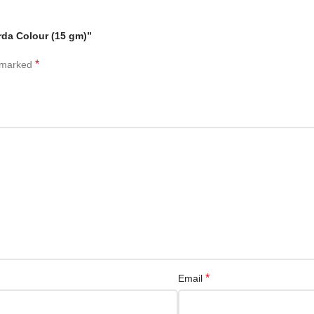
 Jarda Colour (15 gm)”
*
e marked
*
Email