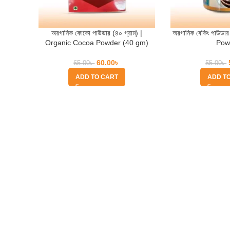
অরগানিক কোকো পাউডার (৪০ গ্রাম) |
অরগানিক বেকিং পাউড
Organic Cocoa Powder (40 gm)
Pow
60.00
৳
65.00
৳
55.00
৳
ADD TO CART
ADD T
Quick Help
Based on
WoodMart
theme
2025
WooCommerce Themes
.