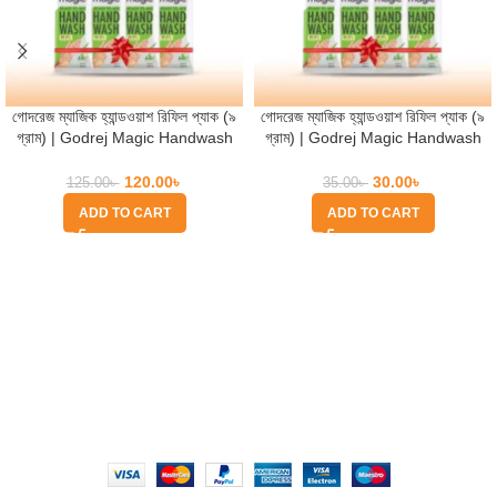
গোদরেজ ম্যাজিক হ্যান্ডওয়াশ রিফিল প্যাক (৯
গোদরেজ ম্যাজিক হ্যান্ডওয়াশ রিফিল প্যাক (৯
গ্রাম) | Godrej Magic Handwash
গ্রাম) | Godrej Magic Handwash
Refill Pack (9gm)
Refill Pack (9gm)
120.00
৳
30.00
৳
125.00
৳
35.00
৳
ADD TO CART
ADD TO CART
Quick Help
Based on
WoodMart
theme
2025
WooCommerce Themes
.
আর্থ বিউটি অ্যান্ড ইউ