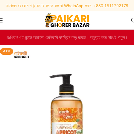
আমাদের যে কোন পণ্য অর্ডার করতে কল বা WhatsApp করুন: +880 1511792179
দুঃখিত!! এই মুহুর্তে আমাদের ডেলিভারি কার্যক্রম বন্ধ রয়েছে। অনুগ্রহ করে সাথেই থাকুন।
-22%