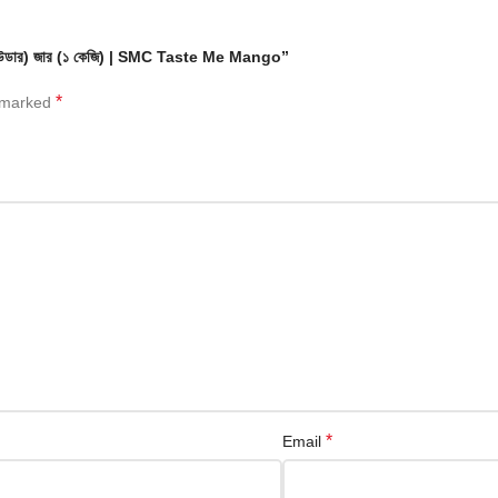
িঙ্ক পাউডার) জার (১ কেজি) | SMC Taste Me Mango”
*
e marked
*
Email