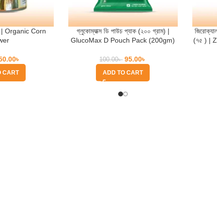
য়ার | Organic Corn
গ্লুকোম্যাক্স ডি পাউচ প্যাক (২০০ গ্রাম) |
জিরোক্যাল
wer
GlucoMax D Pouch Pack (200gm)
(৭৫ ) |
50.00
৳
95.00
৳
100.00
৳
O CART
ADD TO CART