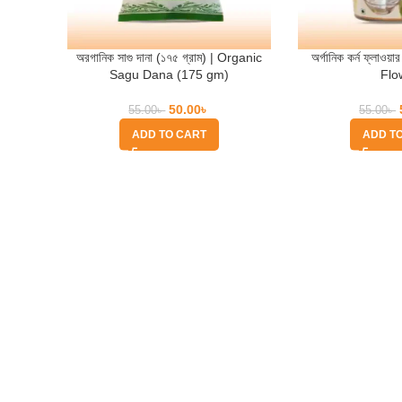
অরগানিক সাগু দানা (১৭৫ গ্রাম) | Organic
অর্গানিক কর্ন ফ্লাও
Sagu Dana (175 gm)
Flo
50.00
৳
55.00
৳
55.00
৳
ADD TO CART
ADD T
Quick Help
Based on
WoodMart
theme
2025
WooCommerce Themes
.