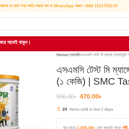
মাদের যে কোন পণ্য অর্ডার করতে কল বা WhatsApp করুন: +880 1511792179
হ করে সাথেই থাকুন।
Home
গ্রোসারী
এসএমসি টেস্ট মি ম্যাঙ্গো (ইনস্ট
এসএমসি টেস্ট মি ম্যাঙ্
(১ কেজি) | SMC 
470.00
৳
590.00
৳
24
Items sold in last 2 days
আর মাত্র
1,000.00
৳
যোগ করলেই পাবেন
ফ্রী