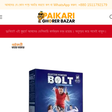
আমাদের যে কোন পণ্য অর্ডার করতে কল বা WhatsApp করুন: +880 1511792179
দুঃখিত!! এই মুহুর্তে আমাদের ডেলিভারি কার্যক্রম বন্ধ রয়েছে। অনুগ্রহ করে সাথেই থাকুন।