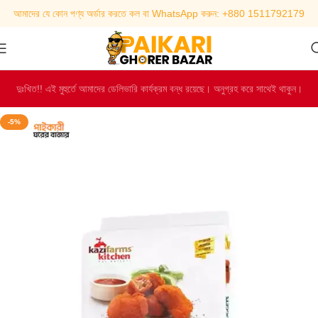
আমাদের যে কোন পণ্য অর্ডার করতে কল বা WhatsApp করুন: +880 1511792179
দুঃখিত!! এই মুহুর্তে আমাদের ডেলিভারি কার্যক্রম বন্ধ রয়েছে। অনুগ্রহ করে সাথেই থাকুন।
-5%