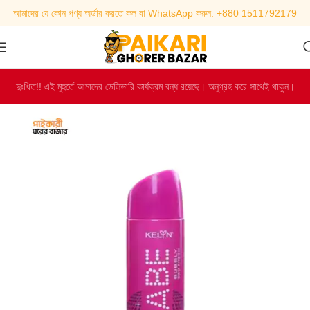
আমাদের যে কোন পণ্য অর্ডার করতে কল বা WhatsApp করুন: +880 1511792179
দুঃখিত!! এই মুহুর্তে আমাদের ডেলিভারি কার্যক্রম বন্ধ রয়েছে। অনুগ্রহ করে সাথেই থাকুন।