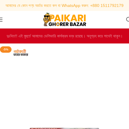
আমাদের যে কোন পণ্য অর্ডার করতে কল বা WhatsApp করুন: +880 1511792179
দুঃখিত!! এই মুহুর্তে আমাদের ডেলিভারি কার্যক্রম বন্ধ রয়েছে। অনুগ্রহ করে সাথেই থাকুন।
-5%