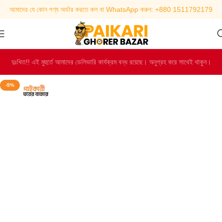
আমাদের যে কোন পণ্য অর্ডার করতে কল বা WhatsApp করুন: +880 1511792179
দুঃখিত!! এই মুহুর্তে আমাদের ডেলিভারি কার্যক্রম বন্ধ রয়েছে। অনুগ্রহ করে সাথেই থাকুন।
-5%