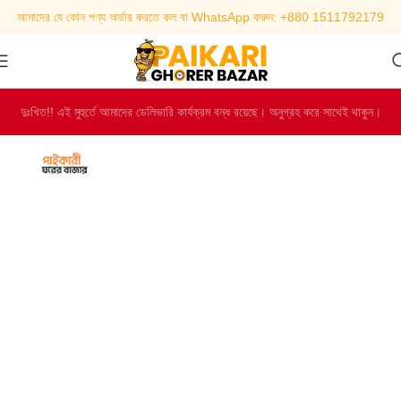
আমাদের যে কোন পণ্য অর্ডার করতে কল বা WhatsApp করুন: +880 1511792179
দুঃখিত!! এই মুহুর্তে আমাদের ডেলিভারি কার্যক্রম বন্ধ রয়েছে। অনুগ্রহ করে সাথেই থাকুন।