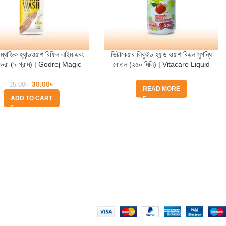
্যাজিক হ্যান্ডওয়াশ রিফিল লাইম এবং
ভিটাকেয়ার লিকুইড হ্যান্ড ওয়াশ বিএল সুগন্ধি
ভেরা (৯ গ্রাম) | Godrej Magic
বোতল (২৫০ মিলি) | Vitacare Liquid
sh Refill Lime & Aloevera
Hand Wash BL Fragrance Bottle
30.00
৳
35.00
৳
READ MORE
ADD TO CART