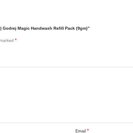
৯ গ্রাম) | Godrej Magic Handwash Refill Pack (9gm)”
*
e marked
*
Email