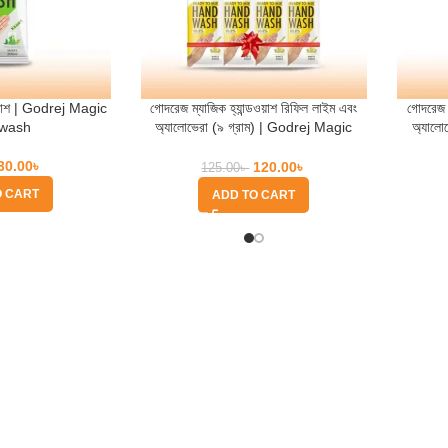
ডওয়াশ | Godrej Magic
গোদরেজ ম্যাজিক হ্যান্ডওয়াশ রিফিল লাইম এবং
গোদরেজ ম
wash
অ্যালোভেরা (৯ গ্রাম) | Godrej Magic
অ্যালো
Handwash Refill Lime & Aloevera
Handwa
30.00
৳
120.00
৳
125.00
৳
O CART
ADD TO CART