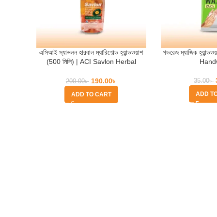
এসিআই স্যাভলন হারবাল ম্যারিগোল্ড হ্যান্ডওয়াশ
গডরেজ ম্যাজিক হ্যান্
(500 মিলি) | ACI Savlon Herbal
Hand
Marigold Handwash
190.00
৳
35.00
৳
200.00
৳
ADD T
ADD TO CART
Quick Help
Based on
WoodMart
theme
2025
WooCommerce Themes
.