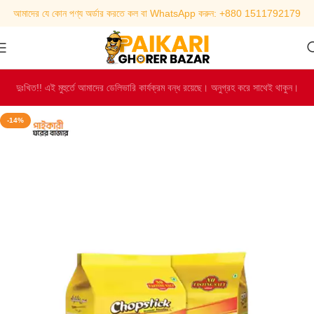
আমাদের যে কোন পণ্য অর্ডার করতে কল বা WhatsApp করুন: +880 1511792179
দুঃখিত!! এই মুহুর্তে আমাদের ডেলিভারি কার্যক্রম বন্ধ রয়েছে। অনুগ্রহ করে সাথেই থাকুন।
-14%