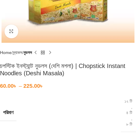
Click to enlarge
Home
স্ন্যাকস
নুডলস
চপস্টিক ইনস্ট্যান্ট নুডলস (দেশি মশলা) | Chopstick Instant
Noodles (Deshi Masala)
60.00
৳
–
225.00
৳
১২ টি
,
পরিমাণ
৪ টি
,
৮ টি