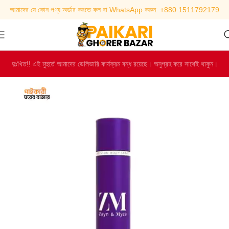
আমাদের যে কোন পণ্য অর্ডার করতে কল বা WhatsApp করুন: +880 1511792179
দুঃখিত!! এই মুহুর্তে আমাদের ডেলিভারি কার্যক্রম বন্ধ রয়েছে। অনুগ্রহ করে সাথেই থাকুন।