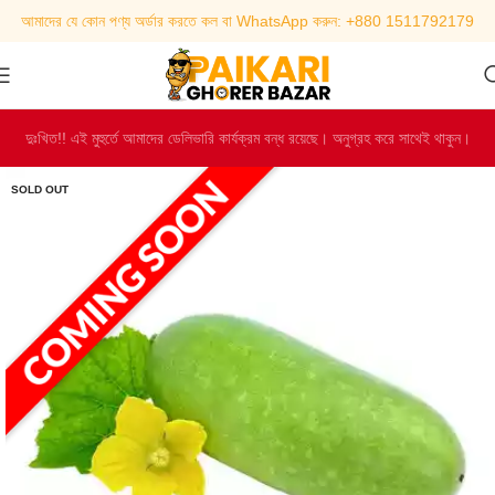
আমাদের যে কোন পণ্য অর্ডার করতে কল বা WhatsApp করুন: +880 1511792179
দুঃখিত!! এই মুহুর্তে আমাদের ডেলিভারি কার্যক্রম বন্ধ রয়েছে। অনুগ্রহ করে সাথেই থাকুন।
SOLD OUT