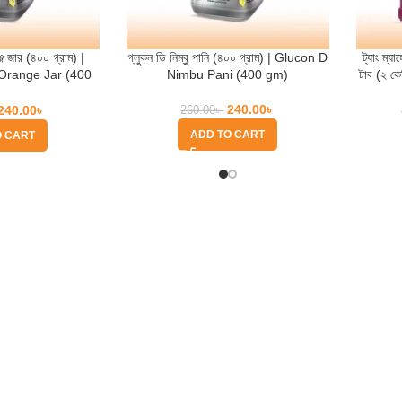
ঞ্জ জার (৪০০ গ্রাম) |
গ্লুকন ডি নিম্বু পানি (৪০০ গ্রাম) | Glucon D
ট্যাং ম্যা
Orange Jar (400
Nimbu Pani (400 gm)
টাব (২ 
m)
In
240.00
৳
240.00
৳
260.00
৳
ADD TO CART
O CART