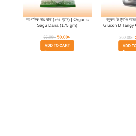
অরগানিক সাগু দানা (১৭৫ গ্রাম) | Organic
গ্লুকন ডি ট্যাঞ্জি অরে
Sagu Dana (175 gm)
Glucon D Tangy 
g
50.00
৳
55.00
৳
260.00
৳
ADD TO CART
ADD T
Quick Help
Based on
WoodMart
theme
2025
WooCommerce Themes
.