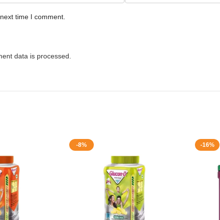
 next time I comment.
ent data is processed.
-8%
-16%