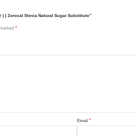
টিউড (৭৫ ) | Zerocal Stevia Natural Sugar Substitute”
*
e marked
*
Email