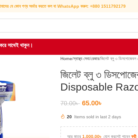
মাদের যে কোন পণ্য অর্ডার করতে কল বা WhatsApp করুন: +880 1511792179
হ করে সাথেই থাকুন।
Home
স্বাস্থ্য সেবা
রেজার
জিলেট ব্লু ৩ ডিসপোজেব
জিলেট ব্লু ৩ ডিসপোজ
Disposable Raz
65.00
৳
70.00
৳
20
Items sold in last 2 days
আর মাত্র
1,000.00
৳
যোগ করলেই পাবেন
ফ্রী