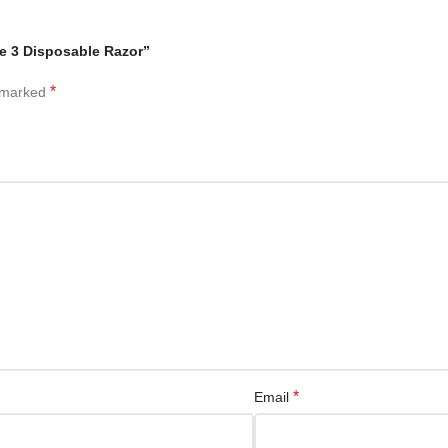
 Blue 3 Disposable Razor”
*
e marked
*
Email