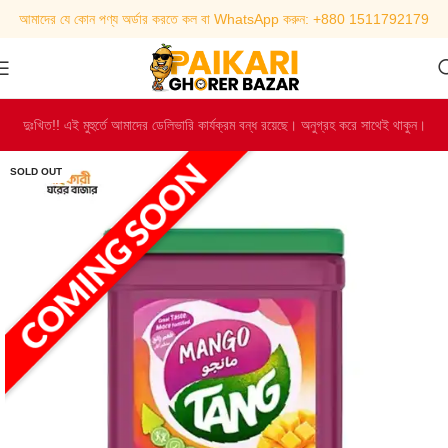
আমাদের যে কোন পণ্য অর্ডার করতে কল বা WhatsApp করুন: +880 1511792179
দুঃখিত!! এই মুহুর্তে আমাদের ডেলিভারি কার্যক্রম বন্ধ রয়েছে। অনুগ্রহ করে সাথেই থাকুন।
SOLD OUT