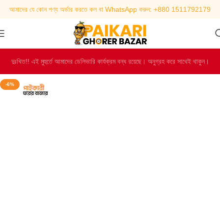
আমাদের যে কোন পণ্য অর্ডার করতে কল বা WhatsApp করুন: +880 1511792179
দুঃখিত!! এই মুহুর্তে আমাদের ডেলিভারি কার্যক্রম বন্ধ রয়েছে। অনুগ্রহ করে সাথেই থাকুন।
-6%