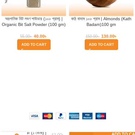
অরগানিক বিট লবণ পাউডার (১০০ গ্রাম) |
কাঠ বাদাম ১০০ গ্রাম | Almonds (Kath
Organic Bit Salt Powder (100 gm)
Badam)100 gm
40.00
৳
130.00
৳
55.00
৳
150.00
৳
ADD TO CART
ADD TO CART
Quick Help
Based on
WoodMart
theme
2025
WooCommerce Themes
.
তির সল্ট (১ কেজি) |
ADD TO C
42.00
৳