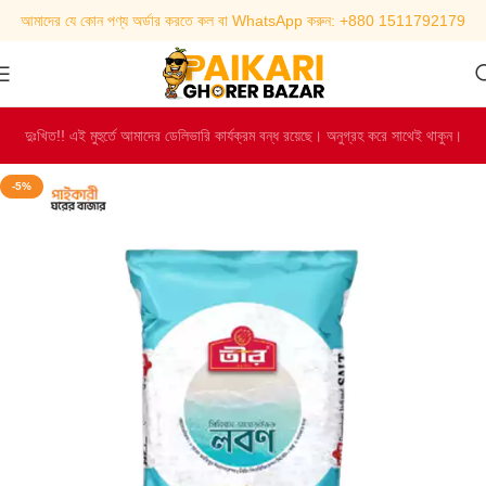
আমাদের যে কোন পণ্য অর্ডার করতে কল বা WhatsApp করুন: +880 1511792179
দুঃখিত!! এই মুহুর্তে আমাদের ডেলিভারি কার্যক্রম বন্ধ রয়েছে। অনুগ্রহ করে সাথেই থাকুন।
-5%