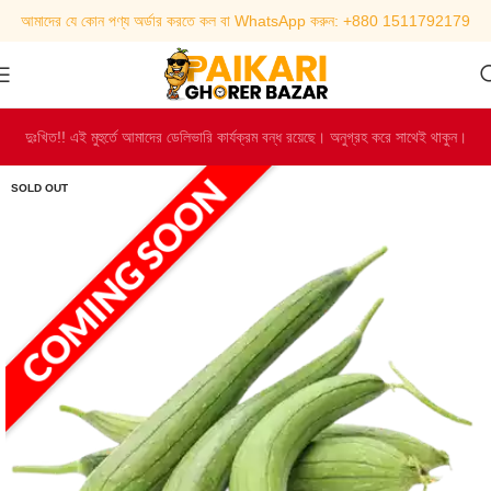
আমাদের যে কোন পণ্য অর্ডার করতে কল বা WhatsApp করুন: +880 1511792179
দুঃখিত!! এই মুহুর্তে আমাদের ডেলিভারি কার্যক্রম বন্ধ রয়েছে। অনুগ্রহ করে সাথেই থাকুন।
SOLD OUT