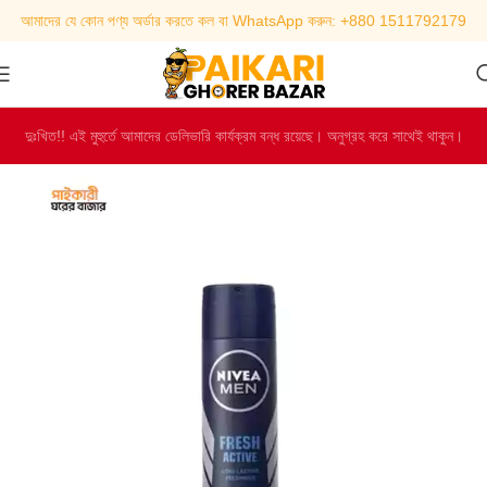
আমাদের যে কোন পণ্য অর্ডার করতে কল বা WhatsApp করুন: +880 1511792179
দুঃখিত!! এই মুহুর্তে আমাদের ডেলিভারি কার্যক্রম বন্ধ রয়েছে। অনুগ্রহ করে সাথেই থাকুন।