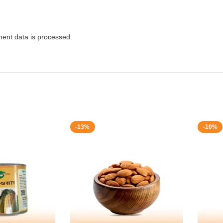
ent data is processed.
-13%
-10%