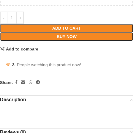
ADD TO CART
BUY NOW
Add to compare
3
People watching this product now!
Share:
Description
Tag: pusti sorisar tel, sorisar tel, pusti tel ,tel, সরিষার তেল, তেল, shorisar tel,
shorisa tel, sorisa tel, shorisartel, shorisatel, sorisatel, sorisartel,
Reviews (0)