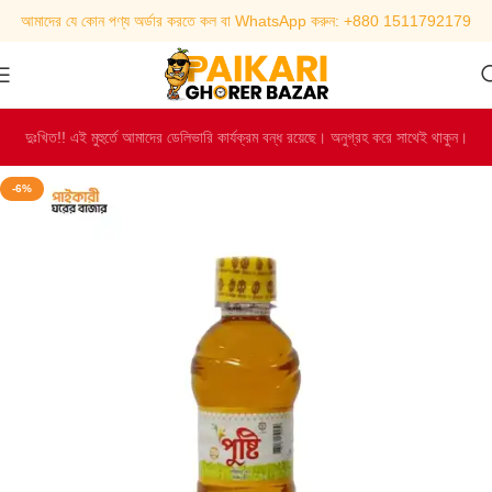
আমাদের যে কোন পণ্য অর্ডার করতে কল বা WhatsApp করুন: +880 1511792179
দুঃখিত!! এই মুহুর্তে আমাদের ডেলিভারি কার্যক্রম বন্ধ রয়েছে। অনুগ্রহ করে সাথেই থাকুন।
-6%