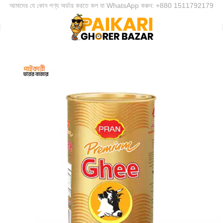
আমাদের যে কোন পণ্য অর্ডার করতে কল বা WhatsApp করুন: +880 1511792179
দুঃখিত!! এই মুহুর্তে আমাদের ডেলিভারি কার্যক্রম বন্ধ রয়েছে। অনুগ্রহ করে সাথেই থাকুন।