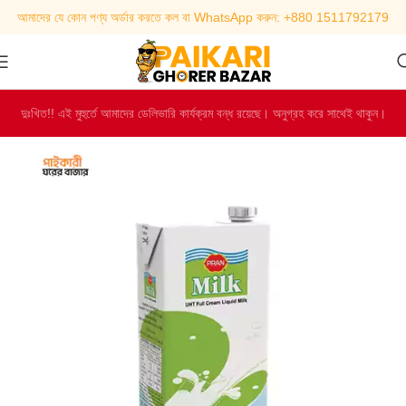
আমাদের যে কোন পণ্য অর্ডার করতে কল বা WhatsApp করুন: +880 1511792179
দুঃখিত!! এই মুহুর্তে আমাদের ডেলিভারি কার্যক্রম বন্ধ রয়েছে। অনুগ্রহ করে সাথেই থাকুন।