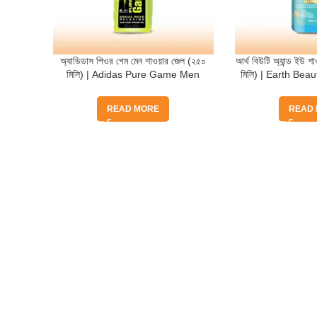
অ্যাডিডাস পিওর গেম মেন শাওয়ার জেল (২৫০
আর্থ বিউটি অ্যান্ড ইউ শা
মিলি) | Adidas Pure Game Men
মিলি) | Earth Be
Shower Gel (250ml)
Gel Goo
READ MORE
READ
Quick Help
Based on
WoodMart
theme
2025
WooCommerce Themes
.