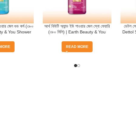
ওয়ার জেল গুড কর্ম (৩৮০
আর্থ বিউটি অ্যান্ড ইউ শাওয়ার জেল স্নো ফেয়ারি
ডেটল সো
auty & You Shower
(৩৮০ মিলি) | Earth Beauty & You
Dettol
d Karma
Shower Gel Snow Fairy
 MORE
READ MORE