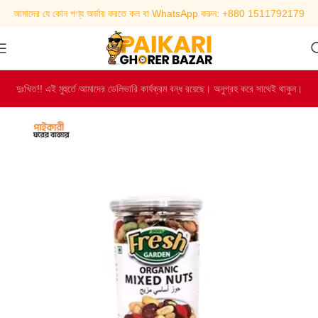
আমাদের যে কোন পণ্য অর্ডার করতে কল বা WhatsApp করুন: +880 1511792179
দুঃখিত!! এই মুহুর্তে আমাদের ডেলিভারি কার্যক্রম বন্ধ রয়েছে। অনুগ্রহ করে সাথেই থাকুন।