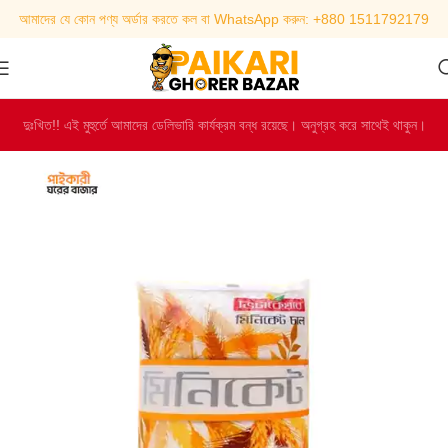
আমাদের যে কোন পণ্য অর্ডার করতে কল বা WhatsApp করুন: +880 1511792179
দুঃখিত!! এই মুহুর্তে আমাদের ডেলিভারি কার্যক্রম বন্ধ রয়েছে। অনুগ্রহ করে সাথেই থাকুন।