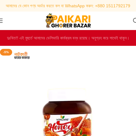
আমাদের যে কোন পণ্য অর্ডার করতে কল বা WhatsApp করুন: +880 1511792179
দুঃখিত!! এই মুহুর্তে আমাদের ডেলিভারি কার্যক্রম বন্ধ রয়েছে। অনুগ্রহ করে সাথেই থাকুন।
-5%