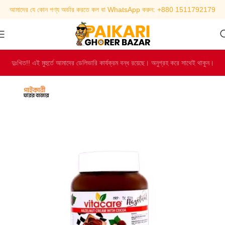
আমাদের যে কোন পণ্য অর্ডার করতে কল বা WhatsApp করুন: +880 1511792179
দুঃখিত!! এই মুহুর্তে আমাদের ডেলিভারি কার্যক্রম বন্ধ রয়েছে। অনুগ্রহ করে সাথেই থাকুন।