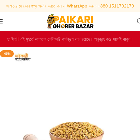
আমাদের যে কোন পণ্য অর্ডার করতে কল বা WhatsApp করুন: +880 1511792179
দুঃখিত!! এই মুহুর্তে আমাদের ডেলিভারি কার্যক্রম বন্ধ রয়েছে। অনুগ্রহ করে সাথেই থাকুন।
-45%