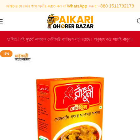
আমাদের যে কোন পণ্য অর্ডার করতে কল বা WhatsApp করুন: +880 1511792179
দুঃখিত!! এই মুহুর্তে আমাদের ডেলিভারি কার্যক্রম বন্ধ রয়েছে। অনুগ্রহ করে সাথেই থাকুন।
-5%