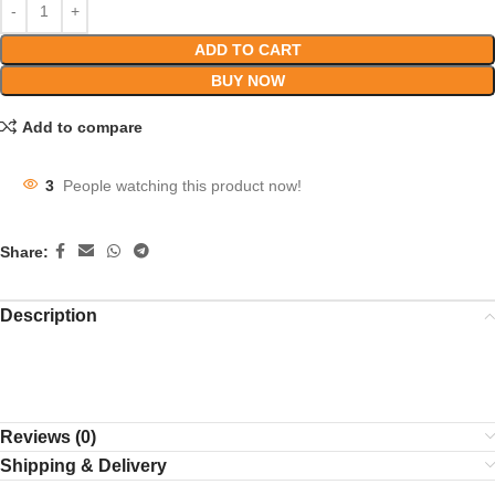
ADD TO CART
BUY NOW
Add to compare
3
People watching this product now!
Share:
Description
tag: radhuni mosla, mosla, radhuni mejbani gorur mangser mosla,
মেজবানি গরুর মাংসের মশলা, মশলা
Reviews (0)
Shipping & Delivery