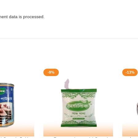
ent data is processed.
-9%
-13%