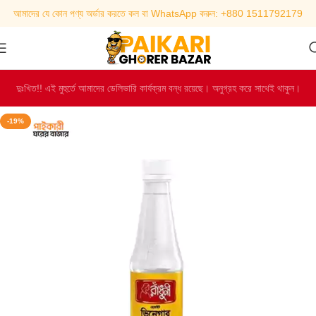
আমাদের যে কোন পণ্য অর্ডার করতে কল বা WhatsApp করুন: +880 1511792179
দুঃখিত!! এই মুহুর্তে আমাদের ডেলিভারি কার্যক্রম বন্ধ রয়েছে। অনুগ্রহ করে সাথেই থাকুন।
-19%