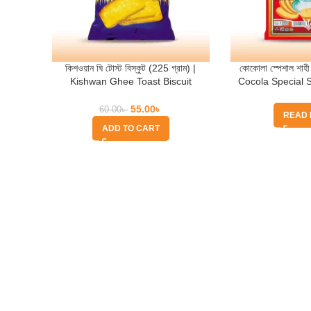
কিশওয়ান ঘি টোস্ট বিস্কুট (225 গ্রাম) |
কোকোলা স্পেশাল শাহী 
Kishwan Ghee Toast Biscuit
Cocola Special 
(225gm)
g
55.00
৳
60.00
৳
READ
ADD TO CART
Quick Help
Based on
WoodMart
theme
2025
WooCommerce Themes
.