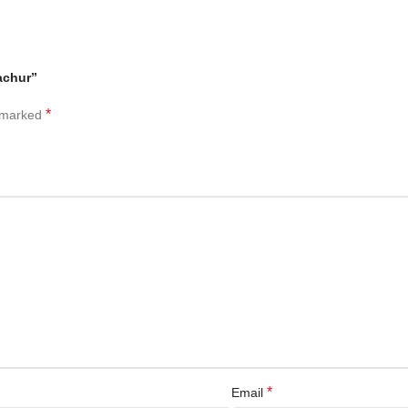
nachur”
*
e marked
*
Email