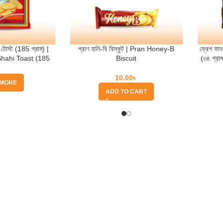
টোস্ট (185 গ্রাম) |
প্রাণ হানি-বি বিস্কুট | Pran Honey-B
ফ্রেশ ফান
Shahi Toast (185
Biscuit
(৩৪ গ্র
m)
Ch
10.00
৳
 MORE
ADD TO CART