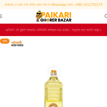
আমাদের যে কোন পণ্য অর্ডার করতে কল বা WhatsApp করুন: +880 1511792179
দুঃখিত!! এই মুহুর্তে আমাদের ডেলিভারি কার্যক্রম বন্ধ রয়েছে। অনুগ্রহ করে সাথেই থাকুন।
-2%