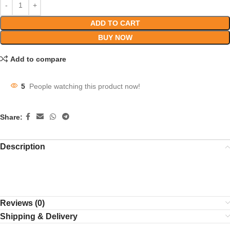
ADD TO CART
BUY NOW
Add to compare
5
People watching this product now!
Share:
Description
Tag: soyabin tel, rupchada soyabin tel, soyabean tel, rupchada
soyabean tel, shoyabean tel, shoyabin tel,
Reviews (0)
Shipping & Delivery