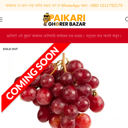
আমাদের যে কোন পণ্য অর্ডার করতে কল বা WhatsApp করুন: +880 1511792179
দুঃখিত!! এই মুহুর্তে আমাদের ডেলিভারি কার্যক্রম বন্ধ রয়েছে। অনুগ্রহ করে সাথেই থাকুন।
SOLD OUT