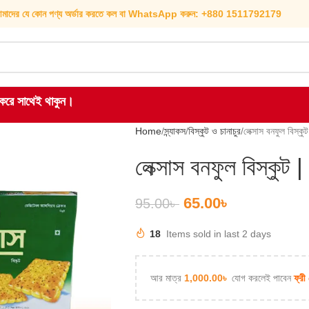
মাদের যে কোন পণ্য অর্ডার করতে কল বা WhatsApp করুন: +880 1511792179
হ করে সাথেই থাকুন।
Home
স্ন্যাকস
বিস্কুট ও চানাচুর
লেক্সাস বনফুল বিস
লেক্সাস বনফুল বিস্ক
65.00
৳
95.00
৳
18
Items sold in last 2 days
আর মাত্র
1,000.00
৳
যোগ করলেই পাবেন
ফ্রী