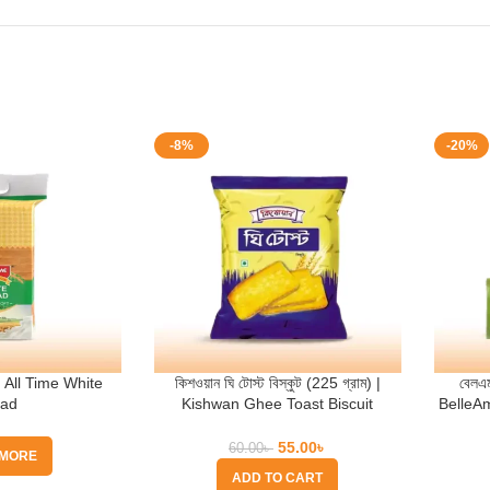
-8%
-20%
 | All Time White
কিশওয়ান ঘি টোস্ট বিস্কুট (225 গ্রাম) |
বেলএম
ead
Kishwan Ghee Toast Biscuit
BelleA
(225gm)
55.00
৳
60.00
৳
 MORE
ADD TO CART