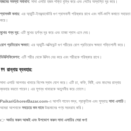
হজমের সমস্যা সমাধান:
সাদা এলাচি হজম শক্তি বৃদ্ধি করে এবং পেটের অস্বস্তি দূর করে।
শ্বাসকষ্ট কমায়:
এর অ্যান্টি-ইনফ্ল্যামেটরি গুণ শ্বাসনালী পরিষ্কার রাখে এবং সর্দি-কাশি কমাতে সহায়তা
করে।
মুখের গন্ধ দূর:
এটি মুখের দুর্গন্ধ দূর করে এবং তাজা শ্বাস এনে দেয়।
রোগ প্রতিরোধ ক্ষমতা:
এর অ্যান্টি-অক্সিডেন্ট গুণ শরীরের রোগ প্রতিরোধ ক্ষমতা শক্তিশালী করে।
ডিটক্সিফিকেশন:
এটি শরীর থেকে টক্সিন বের করে এবং শরীরকে পরিষ্কার রাখে।
🍴
রান্নায় ব্যবহার:
সাদা এলাচি আপনার খাবারে বিশেষ স্বাদ যোগ করে। এটি চা, কফি, মিষ্টি, এবং মাংসের রান্নায়
ব্যবহার করতে পারেন। এর সুগন্ধ খাবারকে অতুলনীয় করে তোলে।
PaikariGhorerBazar.com
-এ আপনি পাবেন শুদ্ধ, প্রাকৃতিক এবং সুস্বাদু
সাদা এলাচি
।
আমরা আপনাকে
সবচেয়ে কম দামে
উচ্চমানের পণ্য সরবরাহ করি।
👉
অর্ডার করুন আজই এবং উপভোগ করুন সাদা এলাচির সেরা গুণ!