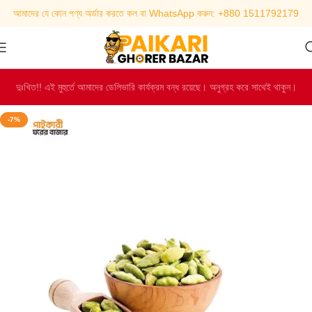
আমাদের যে কোন পণ্য অর্ডার করতে কল বা WhatsApp করুন: +880 1511792179
দুঃখিত!! এই মুহুর্তে আমাদের ডেলিভারি কার্যক্রম বন্ধ রয়েছে। অনুগ্রহ করে সাথেই থাকুন।
-7%