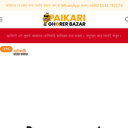
আমাদের যে কোন পণ্য অর্ডার করতে কল বা WhatsApp করুন: +880 1511792179
দুঃখিত!! এই মুহুর্তে আমাদের ডেলিভারি কার্যক্রম বন্ধ রয়েছে। অনুগ্রহ করে সাথেই থাকুন।
-17%