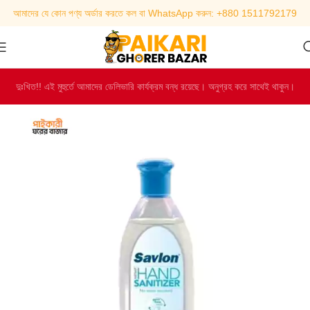
আমাদের যে কোন পণ্য অর্ডার করতে কল বা WhatsApp করুন: +880 1511792179
দুঃখিত!! এই মুহুর্তে আমাদের ডেলিভারি কার্যক্রম বন্ধ রয়েছে। অনুগ্রহ করে সাথেই থাকুন।