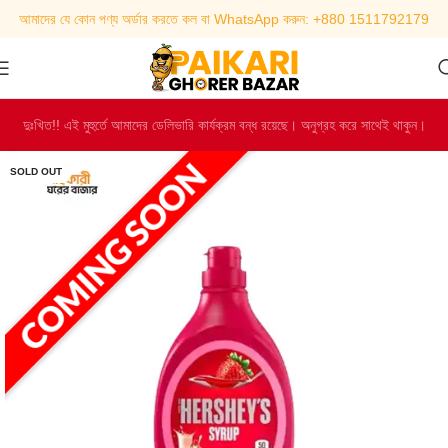
আমাদের যে কোন পণ্য অর্ডার করতে কল বা WhatsApp করুন: +880 1511792179
দুঃখিত!! এই মুহুর্তে আমাদের ডেলিভারি কার্যক্রম বন্ধ রয়েছে। অনুগ্রহ করে সাথেই থাকুন।
SOLD OUT